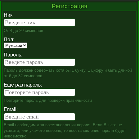
Регистрация
Ник:
От 4 до 20 символов
Пол:
Пароль:
Пароль должен содержать хотя бы 1 букву, 1 цифру и быть длиной
от 6 до 32 символов.
Ещё раз пароль:
Повторите пароль для проверки правильности
Email:
Email необходим для восстановления пароля. Если Вы его не
укажете, или укажете неверно, то восстановление пароля будет
невозможно.